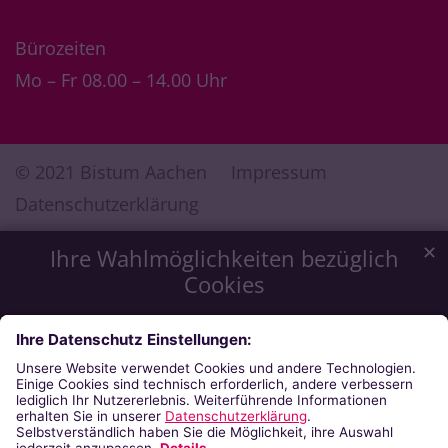
Bürozeiten
Mo – Fr 08.00 – 14.00 Uhr
© 2021 Bistum Aachen
Impressum
Datenschutzerklärung
✕
Ihre Wahlmöglichkeiten bezüglich
Cookies
Wir möchten Ihnen ein optimales Webseiten-Erlebnis zu
bieten. Dazu verwenden wir Cookies, die für das
Funktionieren unserer Website notwendig sind. Mit Ihrer
Zustimmung verwenden wir auch Cookies, die zur Anzeige
externer Inhalte oder zu anonymen Statistikzwecken genutzt
werden. Sie können selbst entscheiden, welche Kategorien
Sie zulassen möchten. Bitte beachten Sie, dass auf Basis Ihrer