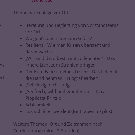
Themenvorschläge vor Ort:
/
Beratung und Begleitung von Vorstandteams
vor Ort
Wo geht’s denn hier zum Glück?
Resilienz - Wie man Krisen übersteht und
l,
daran wächst
„Wir sind dazu bestimmt zu leuchten“ - Das
et,
innere Licht zum Strahlen bringen
Der Rote Faden meines Lebens! Das Leben in
rt
die Hand nehmen – Biografiearbeit
„Sei einzig, nicht artig“
„Sei frech, wild und wunderbar!“ - Das
Pippilotta-Prinzip
Achtsamkeit
Lustvoll älter werden! (für Frauen 50 plus)
Weitere Themen, Ort und Zeitrahmen nach
Vereinbarung (mind. 3 Stun­den).