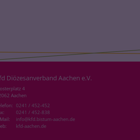
fd Diözesanverband Aachen e.V.
osterplatz 4
2062
Aachen
lefon:
0241 / 452-452
x:
0241 / 452-838
Mail:
info@kfd.bistum-aachen.de
eb:
kfd-aachen.de