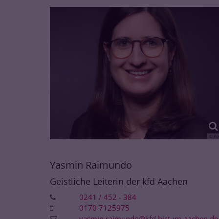
© Pri
Yasmin
Raimundo
Geistliche Leiterin der kfd Aachen
0241 / 452 - 384
0170 7125975
yasmin.raimundo@kfd.bistum-aachen.de