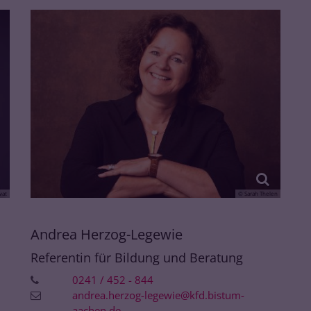
vat
© Sarah Thelen
Andrea
Herzog-Legewie
Referentin für Bildung und Beratung
0241 / 452 - 844
andrea.herzog-legewie@kfd.bistum-
aachen.de