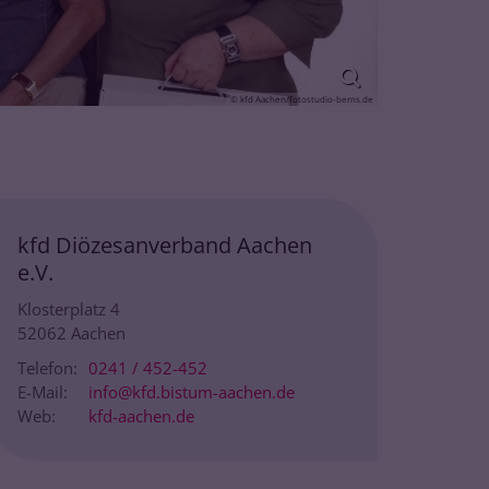
© kfd Aachen/fotostudio-berns.de
kfd Diözesanverband Aachen
e.V.
Klosterplatz 4
52062
Aachen
Telefon:
0241 / 452-452
E-Mail:
info@kfd.bistum-aachen.de
Web:
kfd-aachen.de