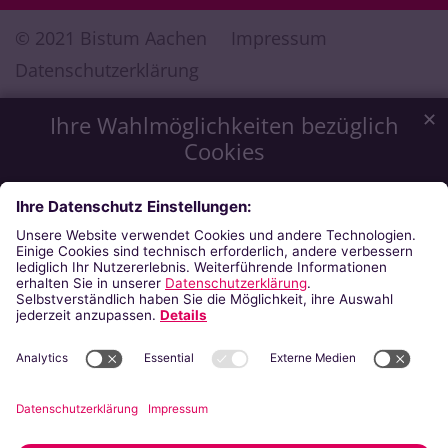
© 2021 Bistum Aachen
Impressum
Datenschutzerklärung
✕
Ihre Wahlmöglichkeiten bezüglich
Cookies
Wir möchten Ihnen ein optimales Webseiten-Erlebnis zu
bieten. Dazu verwenden wir Cookies, die für das
Funktionieren unserer Website notwendig sind. Mit Ihrer
Zustimmung verwenden wir auch Cookies, die zur Anzeige
externer Inhalte oder zu anonymen Statistikzwecken genutzt
werden. Sie können selbst entscheiden, welche Kategorien
Sie zulassen möchten. Bitte beachten Sie, dass auf Basis Ihrer
Einstellungen womöglich nicht mehr alle Funktionalitäten der
Seite zur Verfügung stehen. Weitere Informationen finden Sie
in unserer
Datenschutzerklärung
.
Impressum
Datenschutzerklärung