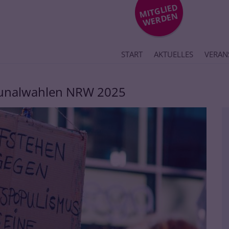
MIT
GLIE
D
WE
R
DE
N
START
AKTUELLES
VERAN
unalwahlen NRW 2025