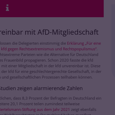
reinbar mit AfD-Mitgliedschaft
ossen die Delegierten einstimmig die
Erklärung „Für eine
ft! kfd gegen Rechtsextremismus und Rechtspopulismus“
.
chtsextreme Parteien wie die Alternative für Deutschland
tes Frauenbild propagieren. Schon 2020 fasste die kfd
D mit einer Mitgliedschaft in der kfd unvereinbar ist. Diese
der kfd für eine geschlechtergerechte Gesellschaft, in der
n und gesellschaftlichen Prozessen teilhaben können.
tudien zeigen alarmierende Zahlen
lichen, dass 8,3 Prozent der Befragten in Deutschland ein
itere 20,1 Prozent teilen zumindest teilweise
ertelsmann-Stiftung aus dem Jahr 2021
zeigt ebenfalls
er Wahlberechtigten in Deutschland haben manifest