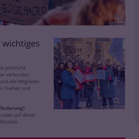
© Unsplash
 wichtiges
e politische
der verbunden.
und alle Mitglieder
, Freiheit und
eförderung?
© kfd/Hertkens
 unten auf dieser
tsstelle.