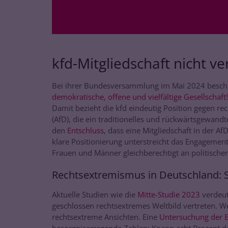
kfd-Mitgliedschaft nicht ve
Bei ihrer Bundesversammlung im Mai 2024 beschl
demokratische, offene und vielfältige Gesellscha
Damit bezieht die kfd eindeutig Position gegen re
(AfD), die ein traditionelles und rückwärtsgewand
den
Entschluss
, dass eine Mitgliedschaft in der Af
klare Positionierung unterstreicht das Engagement 
Frauen und Männer gleichberechtigt an politische
Rechtsextremismus in Deutschland: S
Aktuelle Studien wie die
Mitte-Studie 2023
verdeut
geschlossen rechtsextremes Weltbild vertreten. We
rechtsextreme Ansichten. Eine
Untersuchung der B
besorgniserregende Zahlen: Knapp acht Prozent d