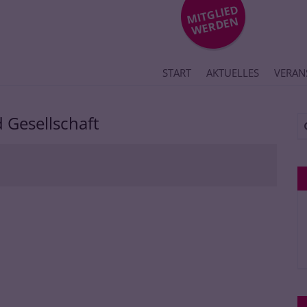
MIT
GLIE
D
WE
R
DE
N
START
AKTUELLES
VERAN
 Gesellschaft
Su