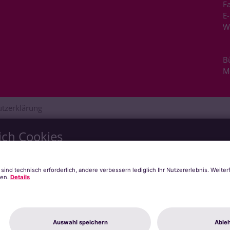
Fa
E-
W
B
M
tzerklärung
ich Cookies
s zu bieten. Dazu verwenden wir Cookies, die für das Funktioni
Anzeige externer Inhalte oder zu anonymen Statistikzwecken genu
chten Sie, dass auf Basis Ihrer Einstellungen womöglich nicht meh
er
Datenschutzerklärung
.