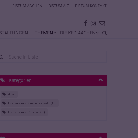
BISTUM AACHEN
BISTUM A-Z
BISTUM KONTAKT
STALTUNGEN
THEMEN
DIE KFD AACHEN
che in Liste
Kategorien
Alle
Frauen und Gesellschaft
6
Frauen und Kirche
1