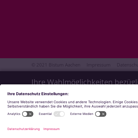
© 2021 Bistum Aachen
Impressum
Datenschu
Ihre Wahlmöglichkeiten bezügl
Wir möchten Ihnen ein optimales Webseiten-Erlebni
Zustimmung verwenden wir auch Cookies, die zur 
welche Kategorien Sie zulassen möchten. Bitte bea
stehen. Weitere Informationen finden Sie in unser
Notwendig
Externe Inhalte