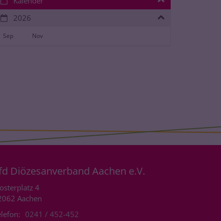
Kalender
2026
Sep
Nov
fd Diözesanverband Aachen e.V.
osterplatz 4
2062
Aachen
lefon:
0241 / 452-452