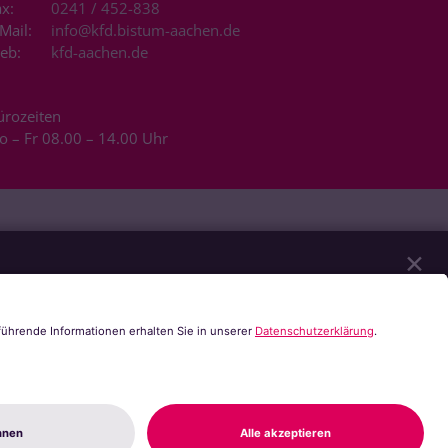
x:
0241 / 452-838
Mail:
info@kfd.bistum-aachen.de
eb:
kfd-aachen.de
ürozeiten
o – Fr 08.00 – 14.00 Uhr
✕
eren unserer Website notwendig sind. Mit Ihrer
tzt werden. Sie können selbst entscheiden,
r alle Funktionalitäten der Seite zur Verfügung
Speichern
Alle akzeptieren