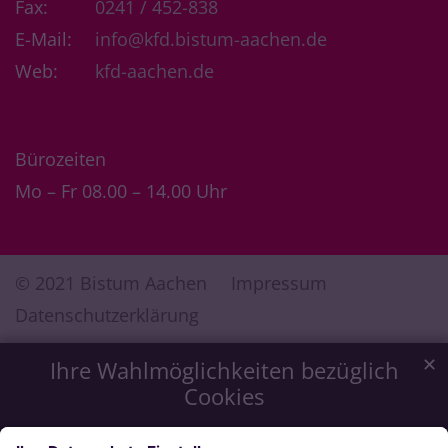
Fax:
0241 / 452-838
E-Mail:
info@kfd.bistum-aachen.de
Web:
kfd-aachen.de
Bürozeiten
Mo – Fr 08.00 – 14.00 Uhr
© 2021 Bistum Aachen
Impressum
Datenschutzerklärung
✕
Ihre Wahlmöglichkeiten bezüglich
Cookies
Wir möchten Ihnen ein optimales Webseiten-Erlebnis zu