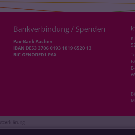
Bankverbindung / Spenden
k
Kl
Pax-Bank Aachen
5
IBAN DE53 3706 0193 1019 6520 13
BIC GENODED1 PAX
Te
Fa
E-
W
B
M
tzerklärung