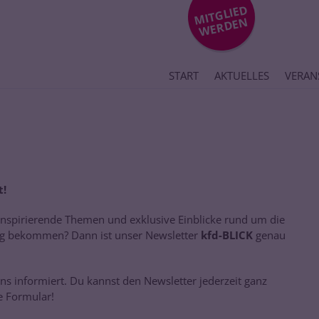
MIT
GLIE
D
WE
R
DE
N
START
AKTUELLES
VERAN
t!
nspirierende Themen und exklusive Einblicke rund um die
ang bekommen? Dann ist unser Newsletter
kfd-BLICK
genau
ns informiert. Du kannst den Newsletter jederzeit ganz
e Formular!