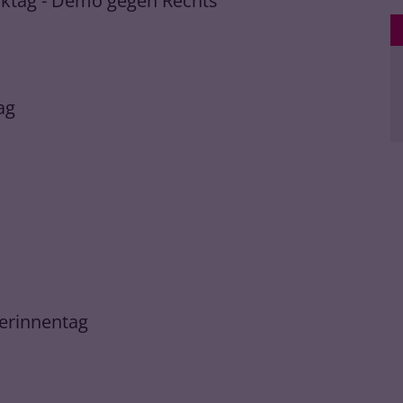
enktag - Demo gegen Rechts
ag
gerinnentag