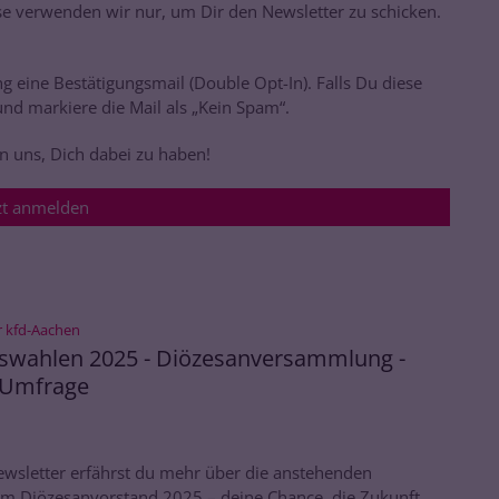
se verwenden wir nur, um Dir den Newsletter zu schicken.
g eine Bestätigungsmail (Double Opt-In). Falls Du diese
und markiere die Mail als „Kein Spam“.
n uns, Dich dabei zu haben!
zt anmelden
:
r kfd-Aachen
swahlen 2025 - Diözesanversammlung -
-Umfrage
ewsletter erfährst du mehr über die anstehenden
m Diözesanvorstand 2025 – deine Chance, die Zukunft