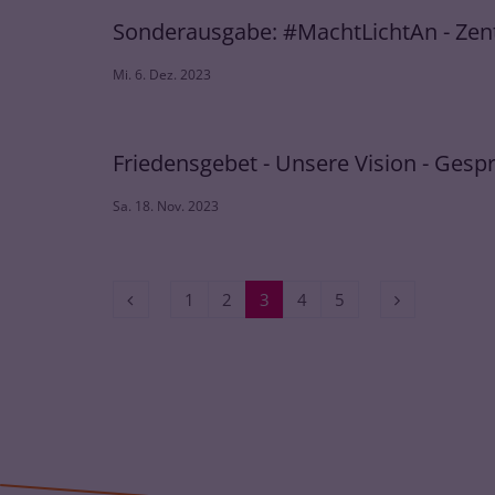
Sonderausgabe: #MachtLichtAn - Zent
Mi. 6. Dez. 2023
Friedensgebet - Unsere Vision - Ges
Sa. 18. Nov. 2023
Vorherige Seite
Nächste Seit
1
2
3
4
5