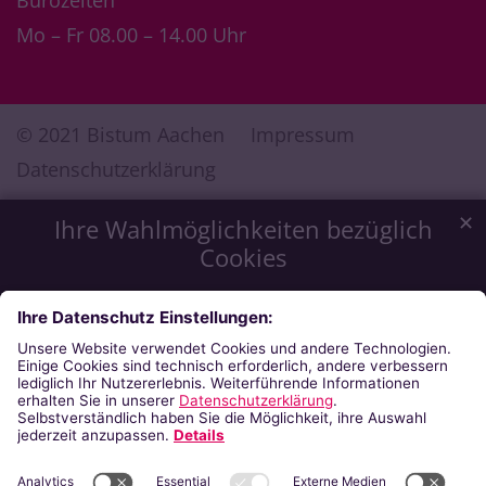
Bürozeiten
Mo – Fr 08.00 – 14.00 Uhr
© 2021 Bistum Aachen
Impressum
Datenschutzerklärung
✕
Ihre Wahlmöglichkeiten bezüglich
Cookies
Wir möchten Ihnen ein optimales Webseiten-Erlebnis zu
bieten. Dazu verwenden wir Cookies, die für das
Funktionieren unserer Website notwendig sind. Mit Ihrer
Zustimmung verwenden wir auch Cookies, die zur Anzeige
externer Inhalte oder zu anonymen Statistikzwecken genutzt
werden. Sie können selbst entscheiden, welche Kategorien
Sie zulassen möchten. Bitte beachten Sie, dass auf Basis Ihrer
Einstellungen womöglich nicht mehr alle Funktionalitäten der
Seite zur Verfügung stehen. Weitere Informationen finden Sie
in unserer
Datenschutzerklärung
.