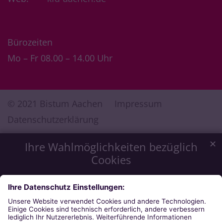
Bürozeiten
Mo – Fr 08.00 – 14.00 Uhr
© 2021 Bistum Aachen
Impressum
Datenschutzerklärung
✕
Ihre Wahlmöglichkeiten bezüglich
Cookies
Wir möchten Ihnen ein optimales Webseiten-Erlebnis zu
bieten. Dazu verwenden wir Cookies, die für das
Funktionieren unserer Website notwendig sind. Mit Ihrer
Zustimmung verwenden wir auch Cookies, die zur Anzeige
externer Inhalte oder zu anonymen Statistikzwecken genutzt