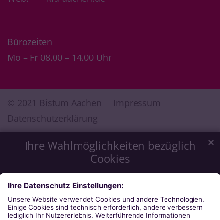
Bürozeiten
Mo – Fr 08.00 – 14.00 Uhr
© 2021 Bistum Aachen
Impressum
Datenschutzerklärung
✕
Ihre Wahlmöglichkeiten bezüglich
Cookies
Wir möchten Ihnen ein optimales Webseiten-Erlebnis zu
bieten. Dazu verwenden wir Cookies, die für das
Funktionieren unserer Website notwendig sind. Mit Ihrer
Zustimmung verwenden wir auch Cookies, die zur Anzeige
externer Inhalte oder zu anonymen Statistikzwecken genutzt