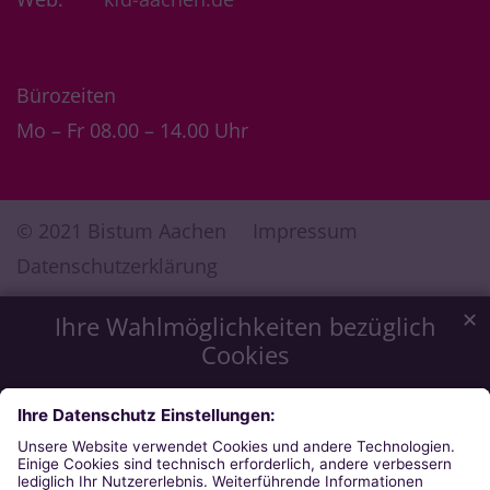
Bürozeiten
Mo – Fr 08.00 – 14.00 Uhr
© 2021 Bistum Aachen
Impressum
Datenschutzerklärung
✕
Ihre Wahlmöglichkeiten bezüglich
Cookies
Wir möchten Ihnen ein optimales Webseiten-Erlebnis zu
bieten. Dazu verwenden wir Cookies, die für das
Funktionieren unserer Website notwendig sind. Mit Ihrer
Zustimmung verwenden wir auch Cookies, die zur Anzeige
externer Inhalte oder zu anonymen Statistikzwecken genutzt