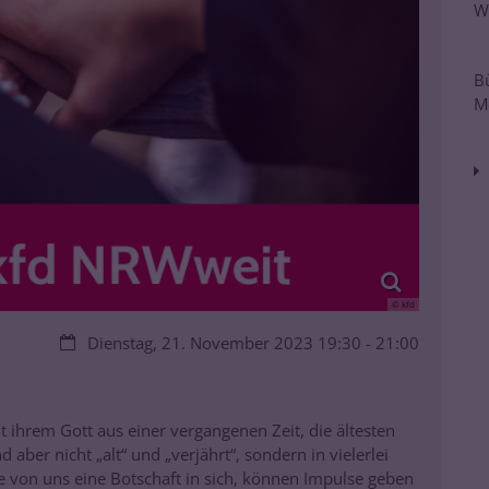
W
B
M
© kfd
Datum:
Dienstag, 21. November 2023 19:30 - 21:00
 ihrem Gott aus einer vergangenen Zeit, die ältesten
 aber nicht „alt“ und „verjährt“, sondern in vielerlei
ede von uns eine Botschaft in sich, können Impulse geben