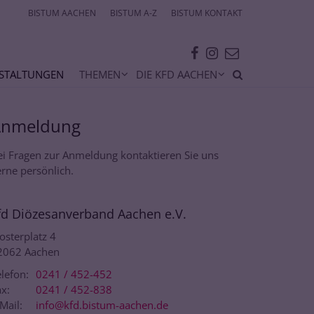
BISTUM AACHEN
BISTUM A-Z
BISTUM KONTAKT
STALTUNGEN
THEMEN
DIE KFD AACHEN
Anmeldung
ei Fragen zur Anmeldung kontaktieren Sie uns
rne persönlich.
fd Diözesanverband Aachen e.V.
osterplatz 4
2062
Aachen
lefon:
0241 / 452-452
x:
0241 / 452-838
Mail:
info@kfd.bistum-aachen.de