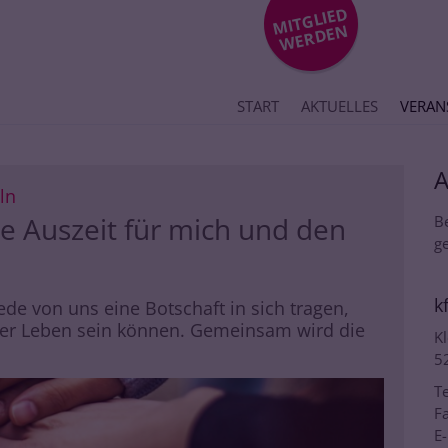
MIT
GLIE
D
WE
R
DE
N
START
AKTUELLES
VERAN
:
ln
ine Auszeit für mich und den
B
ge
k
jede von uns eine Botschaft in sich tragen,
ser Leben sein können. Gemeinsam wird die
Kl
5
Te
Fa
E-