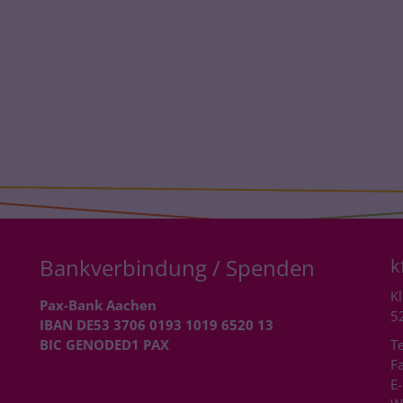
Bankverbindung / Spenden
k
Kl
Pax-Bank Aachen
5
IBAN DE53 3706 0193 1019 6520 13
BIC GENODED1 PAX
Te
Fa
E-