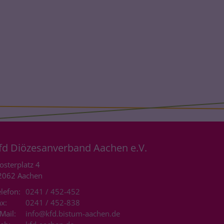
fd Diözesanverband Aachen e.V.
osterplatz 4
2062
Aachen
lefon:
0241 / 452-452
x:
0241 / 452-838
Mail:
info@kfd.bistum-aachen.de