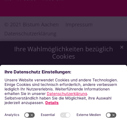
© 2021 Bistum Aachen
Impressum
Datenschutzerklärung
✕
Ihre Wahlmöglichkeiten bezüglich
Cookies
Wir möchten Ihnen ein optimales Webseiten-Erlebnis zu
bieten. Dazu verwenden wir Cookies, die für das
Funktionieren unserer Website notwendig sind. Mit Ihrer
Zustimmung verwenden wir auch Cookies, die zur Anzeige
externer Inhalte oder zu anonymen Statistikzwecken genutzt
werden. Sie können selbst entscheiden, welche Kategorien
Sie zulassen möchten. Bitte beachten Sie, dass auf Basis Ihrer
Einstellungen womöglich nicht mehr alle Funktionalitäten der
Seite zur Verfügung stehen. Weitere Informationen finden Sie
in unserer
Datenschutzerklärung
.
Impressum