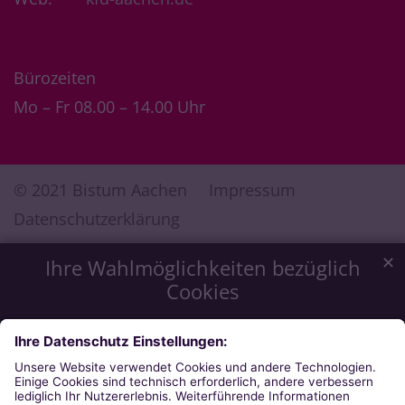
Bürozeiten
Mo – Fr 08.00 – 14.00 Uhr
© 2021 Bistum Aachen
Impressum
Datenschutzerklärung
✕
Ihre Wahlmöglichkeiten bezüglich
Cookies
Wir möchten Ihnen ein optimales Webseiten-Erlebnis zu
bieten. Dazu verwenden wir Cookies, die für das
Funktionieren unserer Website notwendig sind. Mit Ihrer
Zustimmung verwenden wir auch Cookies, die zur Anzeige
externer Inhalte oder zu anonymen Statistikzwecken genutzt