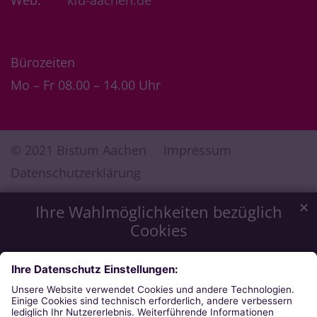
Web:
kfd-aachen.de
Bürozeiten
Mo – Fr 08.00 – 14.00 Uhr
© 2021 Bistum Aachen
Impressum
Datenschutzerklärung
✕
Ihre Wahlmöglichkeiten bezüglich
Cookies
Wir möchten Ihnen ein optimales Webseiten-Erlebnis zu
bieten. Dazu verwenden wir Cookies, die für das
Funktionieren unserer Website notwendig sind. Mit Ihrer
Zustimmung verwenden wir auch Cookies, die zur Anzeige
externer Inhalte oder zu anonymen Statistikzwecken genutzt