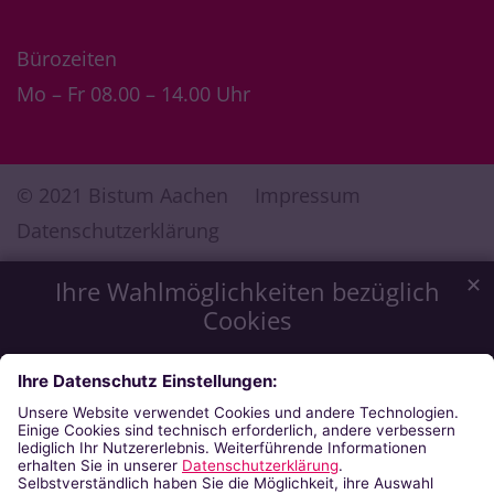
Bürozeiten
Mo – Fr 08.00 – 14.00 Uhr
© 2021 Bistum Aachen
Impressum
Datenschutzerklärung
✕
Ihre Wahlmöglichkeiten bezüglich
Cookies
Wir möchten Ihnen ein optimales Webseiten-Erlebnis zu
bieten. Dazu verwenden wir Cookies, die für das
Funktionieren unserer Website notwendig sind. Mit Ihrer
Zustimmung verwenden wir auch Cookies, die zur Anzeige
externer Inhalte oder zu anonymen Statistikzwecken genutzt
werden. Sie können selbst entscheiden, welche Kategorien
Sie zulassen möchten. Bitte beachten Sie, dass auf Basis Ihrer