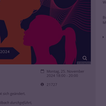
W
B
M
© kfd Aachen
Datum:
Montag, 25. November
2024 18:00 - 20:00
Art bzw. Nummer:
21727
t sich geändert.
dbach durchgeführt,