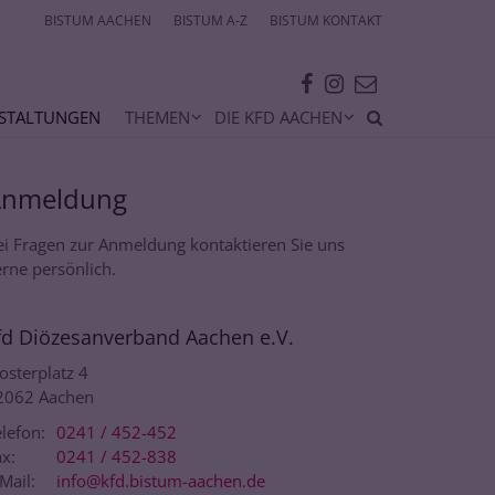
BISTUM AACHEN
BISTUM A-Z
BISTUM KONTAKT
STALTUNGEN
THEMEN
DIE KFD AACHEN
Anmeldung
ei Fragen zur Anmeldung kontaktieren Sie uns
rne persönlich.
fd Diözesanverband Aachen e.V.
osterplatz 4
2062
Aachen
lefon:
0241 / 452-452
x:
0241 / 452-838
Mail:
info@kfd.bistum-aachen.de