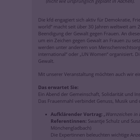
(nicht wie ursprünglich geplant in Aachen).
Die kfd engagiert sich aktiv für Demokratie, 
world“ macht seit über 30 Jahren weltweit am
Beendigung der Gewalt gegen Frauen. An diesem
um ein Zeichen gegen Gewalt an Frauen zu setz
werden unter anderem von Menschenrechtsorga
international“ oder „UN Women“ organisiert. Di
Gewalt.
Mit unserer Veranstaltung möchten auch wir ei
Das erwartet Sie:
Ein Abend der Gemeinschaft, Solidarität und Ins
Das Frauenmahl verbindet Genuss, Musik und d
Aufklärender Vortrag:
„Warnzeichen in 
Referentinnen:
Swantje Schulz und Sus
Mönchengladbach)
Die Expertinnen beleuchten wichtige Anz