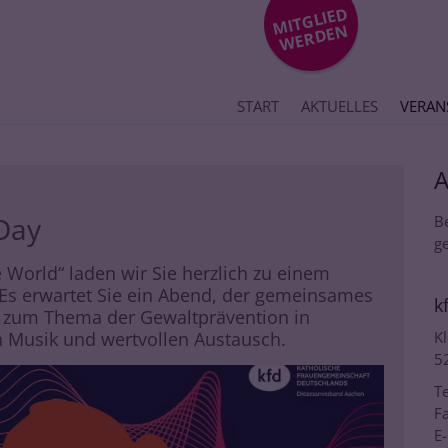
MIT
GLIE
D
WE
R
DE
N
START
AKTUELLES
VERAN
Day
B
ge
 World“ laden wir Sie herzlich zu einem
Es erwartet Sie ein Abend, der gemeinsames
k
n zum Thema der Gewaltprävention in
h Musik und wertvollen Austausch.
Kl
5
Te
Fa
E-