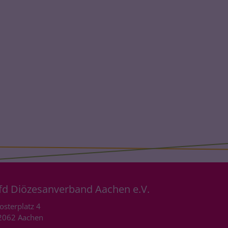
fd Diözesanverband Aachen e.V.
osterplatz 4
2062
Aachen