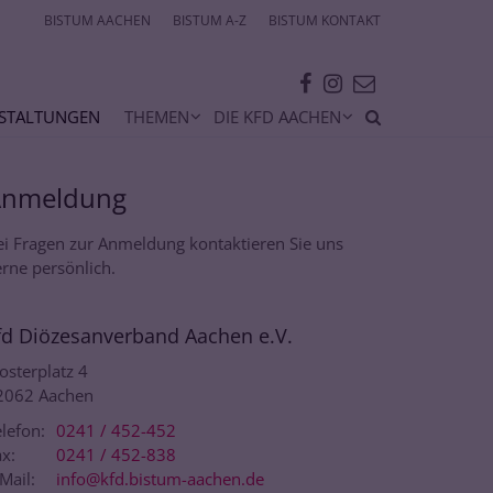
BISTUM AACHEN
BISTUM A-Z
BISTUM KONTAKT
STALTUNGEN
THEMEN
DIE KFD AACHEN
Anmeldung
ei Fragen zur Anmeldung kontaktieren Sie uns
rne persönlich.
fd Diözesanverband Aachen e.V.
osterplatz 4
2062
Aachen
lefon:
0241 / 452-452
x:
0241 / 452-838
Mail:
info@kfd.bistum-aachen.de