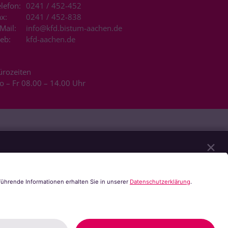
lefon:
0241 / 452-452
x:
0241 / 452-838
Mail:
info@kfd.bistum-aachen.de
eb:
kfd-aachen.de
ürozeiten
o – Fr 08.00 – 14.00 Uhr
✕
eren unserer Website notwendig sind. Mit Ihrer
tzt werden. Sie können selbst entscheiden,
r alle Funktionalitäten der Seite zur Verfügung