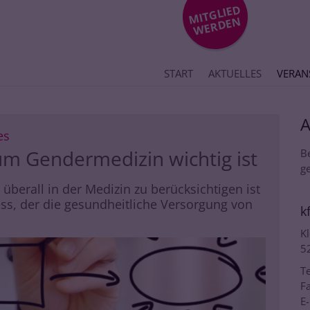
MIT
GLIE
D
WE
R
DE
N
START
AKTUELLES
VERAN
:
es
m Gendermedizin wichtig ist
B
ge
berall in der Medizin zu berücksichtigen ist
ss, der die gesundheitliche Versorgung von
k
Kl
5
Te
Fa
E-