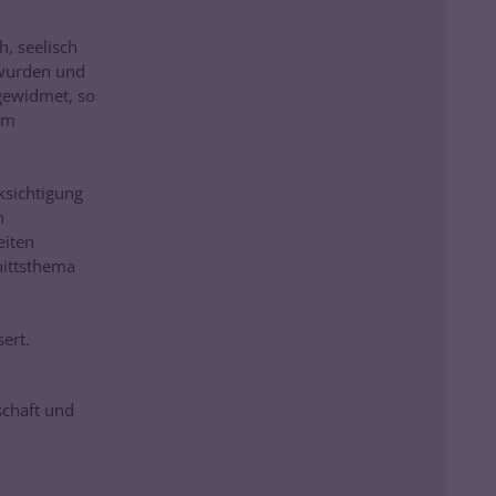
, seelisch
 wurden und
gewidmet, so
am
ksichtigung
n
eiten
nittsthema
n
sert.
schaft und