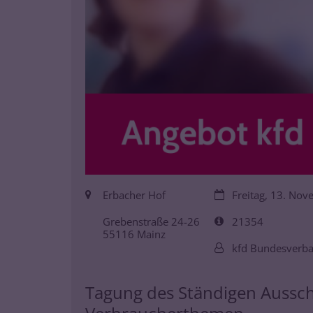
Ort:
Datum:
Erbacher Hof
Freitag, 13. No
Art bzw. Nummer:
Grebenstraße 24-26
21354
55116
Mainz
Von:
kfd Bundesverb
Tagung des Ständigen Aussc