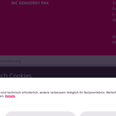
BIC GENODED1 PAX
Te
Fa
E-
W
B
M
tzerklärung
ich Cookies
s zu bieten. Dazu verwenden wir Cookies, die für das Funktioni
Anzeige externer Inhalte oder zu anonymen Statistikzwecken genu
chten Sie, dass auf Basis Ihrer Einstellungen womöglich nicht meh
er
Datenschutzerklärung
.