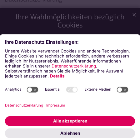
✕
Ihre Wahlmöglichkeiten bezüglich
Cookies
Wir möchten Ihnen ein optimales Webseiten-Erlebnis zu
bieten. Dazu verwenden wir Cookies, die für das
Funktionieren unserer Website notwendig sind. Mit Ihrer
Zustimmung verwenden wir auch Cookies, die zur Anzeige
externer Inhalte oder zu anonymen Statistikzwecken genutzt
werden. Sie können selbst entscheiden, welche Kategorien
Sie zulassen möchten. Bitte beachten Sie, dass auf Basis Ihrer
Einstellungen womöglich nicht mehr alle Funktionalitäten der
Seite zur Verfügung stehen. Weitere Informationen finden Sie
in unserer
Datenschutzerklärung
.
Impressum
Datenschutzerklärung
Notwendig
Externe Inhalte