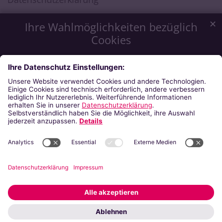
✕
Ihre Wahlmöglichkeiten bezüglich
Cookies
Wir möchten Ihnen ein optimales Webseiten-Erlebnis zu
bieten. Dazu verwenden wir Cookies, die für das
Funktionieren unserer Website notwendig sind. Mit Ihrer
Zustimmung verwenden wir auch Cookies, die zur Anzeige
externer Inhalte oder zu anonymen Statistikzwecken genutzt
werden. Sie können selbst entscheiden, welche Kategorien
Sie zulassen möchten. Bitte beachten Sie, dass auf Basis Ihrer
Einstellungen womöglich nicht mehr alle Funktionalitäten der
Seite zur Verfügung stehen. Weitere Informationen finden Sie
in unserer
Datenschutzerklärung
.
Impressum
Datenschutzerklärung
Notwendig
Externe Inhalte