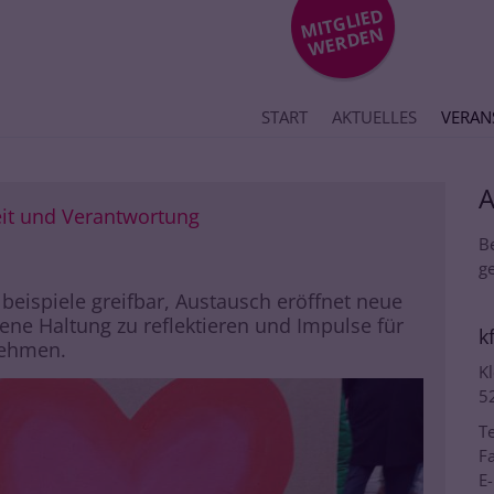
MIT
GLIE
D
WE
R
DE
N
START
AKTUELLES
VERAN
:
eit und Verantwortung
B
ge
eispiele greifbar, Austausch eröffnet neue
gene Haltung zu reflektieren und Impulse für
k
nehmen.
Kl
5
Te
Fa
E-