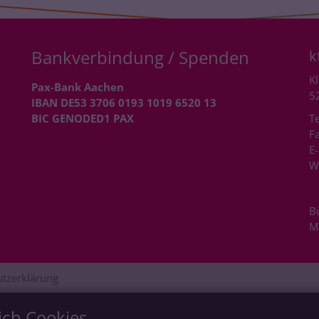
Bankverbindung / Spenden
k
Kl
Pax-Bank Aachen
5
IBAN DE53 3706 0193 1019 6520 13
BIC GENODED1 PAX
Te
Fa
E-
W
B
M
tzerklärung
ich Cookies