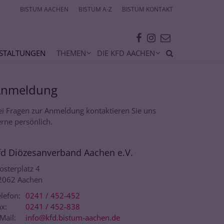
BISTUM AACHEN
BISTUM A-Z
BISTUM KONTAKT
STALTUNGEN
THEMEN
DIE KFD AACHEN
Anmeldung
ei Fragen zur Anmeldung kontaktieren Sie uns
rne persönlich.
fd Diözesanverband Aachen e.V.
osterplatz 4
2062
Aachen
lefon:
0241 / 452-452
x:
0241 / 452-838
Mail:
info@kfd.bistum-aachen.de