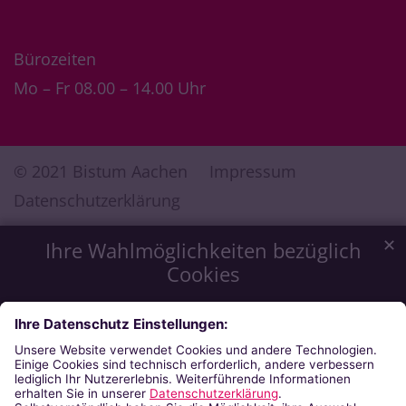
Bürozeiten
Mo – Fr 08.00 – 14.00 Uhr
© 2021 Bistum Aachen
Impressum
Datenschutzerklärung
✕
Ihre Wahlmöglichkeiten bezüglich
Cookies
Wir möchten Ihnen ein optimales Webseiten-Erlebnis zu
bieten. Dazu verwenden wir Cookies, die für das
Funktionieren unserer Website notwendig sind. Mit Ihrer
Zustimmung verwenden wir auch Cookies, die zur Anzeige
externer Inhalte oder zu anonymen Statistikzwecken genutzt
werden. Sie können selbst entscheiden, welche Kategorien