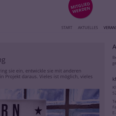
MIT
GLIE
D
WE
R
DE
N
START
AKTUELLES
VERAN
ng
B
ge
ng sie ein, entwickle sie mit anderen
Projekt daraus. Vieles ist möglich, vieles
k
Kl
5
Te
Fa
E-