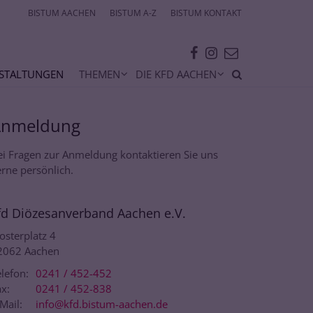
BISTUM AACHEN
BISTUM A-Z
BISTUM KONTAKT
STALTUNGEN
THEMEN
DIE KFD AACHEN
Anmeldung
ei Fragen zur Anmeldung kontaktieren Sie uns
rne persönlich.
fd Diözesanverband Aachen e.V.
osterplatz 4
2062
Aachen
lefon:
0241 / 452-452
x:
0241 / 452-838
Mail:
info@kfd.bistum-aachen.de