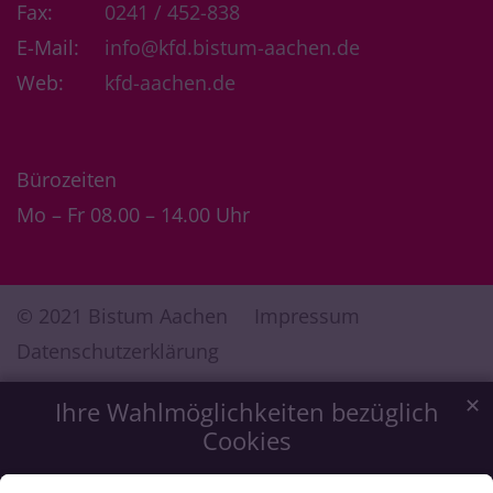
Fax:
0241 / 452-838
E-Mail:
info@kfd.bistum-aachen.de
Web:
kfd-aachen.de
Bürozeiten
Mo – Fr 08.00 – 14.00 Uhr
© 2021 Bistum Aachen
Impressum
Datenschutzerklärung
✕
Ihre Wahlmöglichkeiten bezüglich
Cookies
Wir möchten Ihnen ein optimales Webseiten-Erlebnis zu