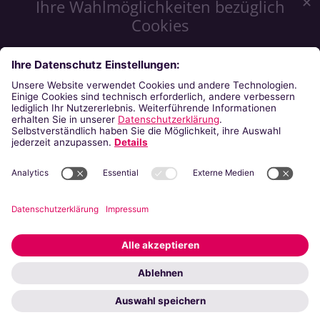
✕
Ihre Wahlmöglichkeiten bezüglich
Cookies
Wir möchten Ihnen ein optimales Webseiten-Erlebnis zu
bieten. Dazu verwenden wir Cookies, die für das
Funktionieren unserer Website notwendig sind. Mit Ihrer
Zustimmung verwenden wir auch Cookies, die zur Anzeige
externer Inhalte oder zu anonymen Statistikzwecken genutzt
werden. Sie können selbst entscheiden, welche Kategorien
Sie zulassen möchten. Bitte beachten Sie, dass auf Basis Ihrer
Einstellungen womöglich nicht mehr alle Funktionalitäten der
Seite zur Verfügung stehen. Weitere Informationen finden Sie
in unserer
Datenschutzerklärung
.
Impressum
Datenschutzerklärung
Notwendig
Externe Inhalte
Speichern
Alle akzeptieren