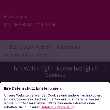
Bürozeiten
Mo – Fr 08.00 – 14.00 Uhr
© 2021 Bistum Aachen
Impressum
Datenschutzerklärung
✕
Ihre Wahlmöglichkeiten bezüglich
Cookies
Wir möchten Ihnen ein optimales Webseiten-Erlebnis zu
bieten. Dazu verwenden wir Cookies, die für das
Funktionieren unserer Website notwendig sind. Mit Ihrer
Zustimmung verwenden wir auch Cookies, die zur Anzeige
externer Inhalte oder zu anonymen Statistikzwecken genutzt
werden. Sie können selbst entscheiden, welche Kategorien