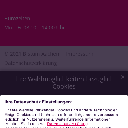
Bürozeiten
Mo – Fr 08.00 – 14.00 Uhr
© 2021 Bistum Aachen
Impressum
Datenschutzerklärung
✕
Ihre Wahlmöglichkeiten bezüglich
Cookies
Wir möchten Ihnen ein optimales Webseiten-Erlebnis zu
bieten. Dazu verwenden wir Cookies, die für das
Funktionieren unserer Website notwendig sind. Mit Ihrer
Zustimmung verwenden wir auch Cookies, die zur Anzeige
externer Inhalte oder zu anonymen Statistikzwecken genutzt
werden. Sie können selbst entscheiden, welche Kategorien