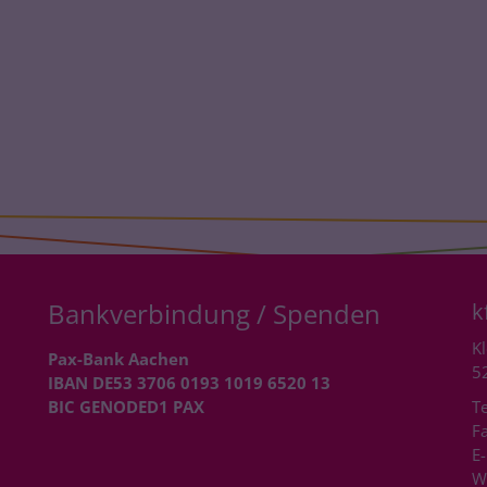
Bankverbindung / Spenden
k
Kl
Pax-Bank Aachen
5
IBAN DE53 3706 0193 1019 6520 13
BIC GENODED1 PAX
Te
Fa
E-
W