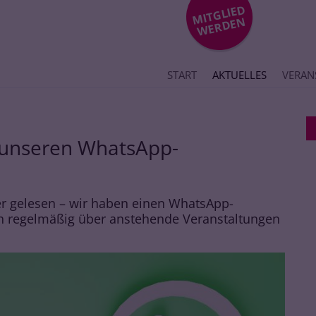
MIT
GLIE
D
WE
R
DE
N
START
AKTUELLES
VERAN
n unseren WhatsApp-
der gelesen – wir haben einen WhatsApp-
ch regelmäßig über anstehende Veranstaltungen