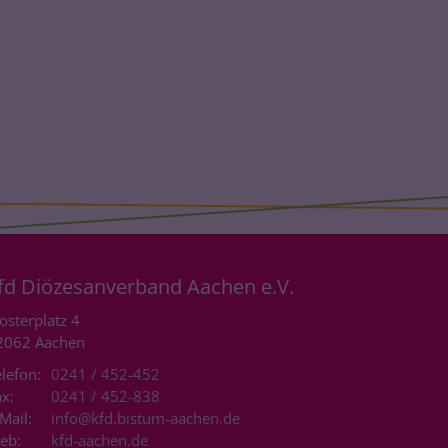
fd Diözesanverband Aachen e.V.
osterplatz 4
2062
Aachen
lefon:
0241 / 452-452
x:
0241 / 452-838
Mail:
info@kfd.bistum-aachen.de
eb:
kfd-aachen.de