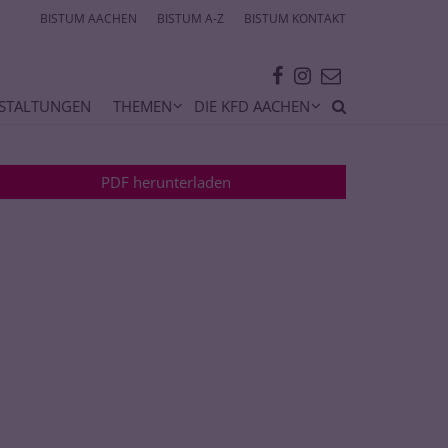
BISTUM AACHEN
BISTUM A-Z
BISTUM KONTAKT
STALTUNGEN
THEMEN
DIE KFD AACHEN
PDF herunterladen