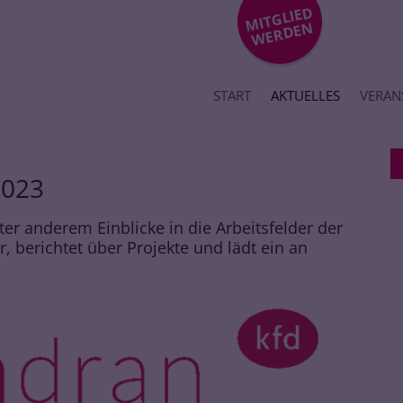
MIT
GLIE
D
WE
R
DE
N
START
AKTUELLES
VERAN
2023
er anderem Einblicke in die Arbeitsfelder der
r, berichtet über Projekte und lädt ein an