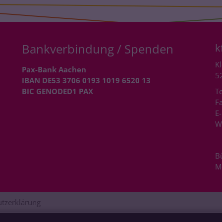
Bankverbindung / Spenden
k
Kl
Pax-Bank Aachen
5
IBAN DE53 3706 0193 1019 6520 13
BIC GENODED1 PAX
Te
Fa
E-
W
B
M
tzerklärung