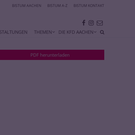
BISTUM AACHEN
BISTUM A-Z
BISTUM KONTAKT
STALTUNGEN
THEMEN
DIE KFD AACHEN
PDF herunterladen