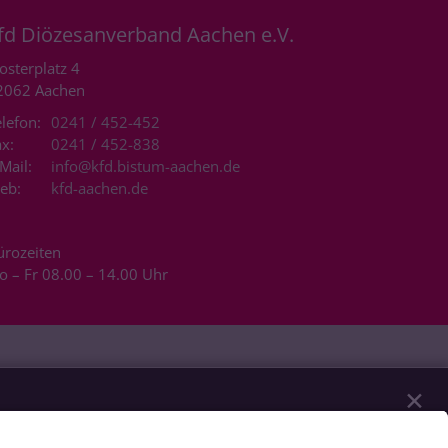
fd Diözesanverband Aachen e.V.
osterplatz 4
2062
Aachen
lefon:
0241 / 452-452
x:
0241 / 452-838
Mail:
info@kfd.bistum-aachen.de
eb:
kfd-aachen.de
ürozeiten
o – Fr 08.00 – 14.00 Uhr
✕