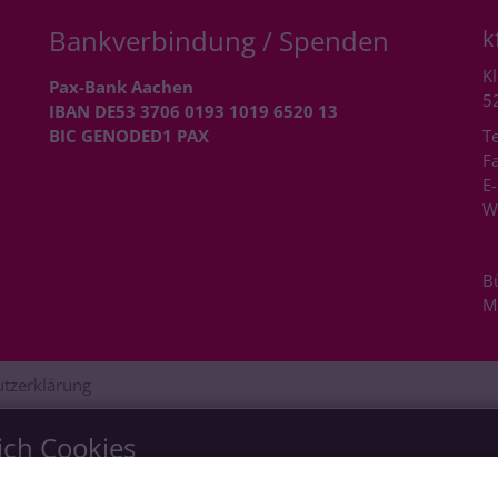
Bankverbindung / Spenden
k
Kl
Pax-Bank Aachen
5
IBAN DE53 3706 0193 1019 6520 13
BIC GENODED1 PAX
Te
Fa
E-
W
B
M
tzerklärung
ich Cookies