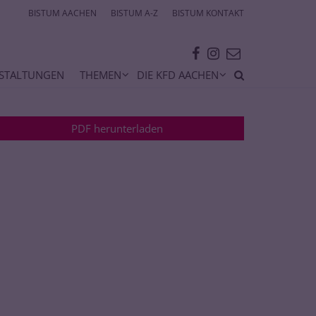
BISTUM AACHEN
BISTUM A-Z
BISTUM KONTAKT
STALTUNGEN
THEMEN
DIE KFD AACHEN
PDF herunterladen