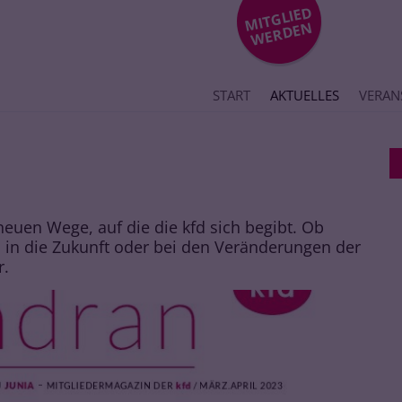
MIT
GLIE
D
WE
R
DE
N
START
AKTUELLES
VERAN
neuen Wege, auf die die kfd sich begibt. Ob
n in die Zukunft oder bei den Veränderungen der
r.