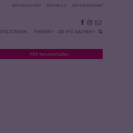
BISTUM AACHEN
BISTUM A-Z
BISTUM KONTAKT
STALTUNGEN
THEMEN
DIE KFD AACHEN
PDF herunterladen