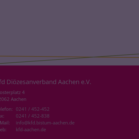
fd Diözesanverband Aachen e.V.
osterplatz 4
2062
Aachen
lefon:
0241 / 452-452
x:
0241 / 452-838
Mail:
info@kfd.bistum-aachen.de
eb:
kfd-aachen.de