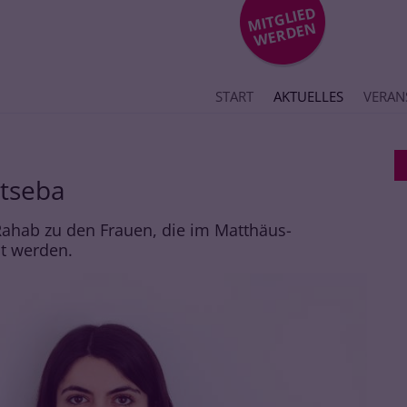
MIT
GLIE
D
WE
R
DE
N
START
AKTUELLES
VERAN
atseba
ahab zu den Frauen, die im Matthäus-
t werden.