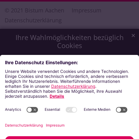
© 2021 Bistum Aachen
Impressum
Datenschutzerklärung
✕
Ihre Wahlmöglichkeiten bezüglich
Cookies
Wir möchten Ihnen ein optimales Webseiten-Erlebnis zu
bieten. Dazu verwenden wir Cookies, die für das
Funktionieren unserer Website notwendig sind. Mit Ihrer
Zustimmung verwenden wir auch Cookies, die zur Anzeige
externer Inhalte oder zu anonymen Statistikzwecken genutzt
werden. Sie können selbst entscheiden, welche Kategorien
Sie zulassen möchten. Bitte beachten Sie, dass auf Basis Ihrer
Einstellungen womöglich nicht mehr alle Funktionalitäten der
Seite zur Verfügung stehen. Weitere Informationen finden Sie
in unserer
Datenschutzerklärung
.
Impressum
Datenschutzerklärung