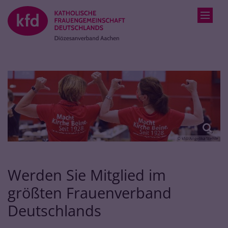
Zum Inhalt springen
© kfd/Angelika Stehle
Werden Sie Mitglied im
größten Frauenverband
Deutschlands