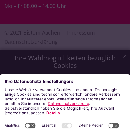
Mo – Fr 08.00 – 14.00 Uhr
© 2021 Bistum Aachen
Impressum
Datenschutzerklärung
✕
Ihre Wahlmöglichkeiten bezüglich
Cookies
Wir möchten Ihnen ein optimales Webseiten-Erlebnis zu
bieten. Dazu verwenden wir Cookies, die für das
Funktionieren unserer Website notwendig sind. Mit Ihrer
Zustimmung verwenden wir auch Cookies, die zur Anzeige
externer Inhalte oder zu anonymen Statistikzwecken genutzt
werden. Sie können selbst entscheiden, welche Kategorien
Sie zulassen möchten. Bitte beachten Sie, dass auf Basis Ihrer
Einstellungen womöglich nicht mehr alle Funktionalitäten der
Seite zur Verfügung stehen. Weitere Informationen finden Sie
in unserer
Datenschutzerklärung
.