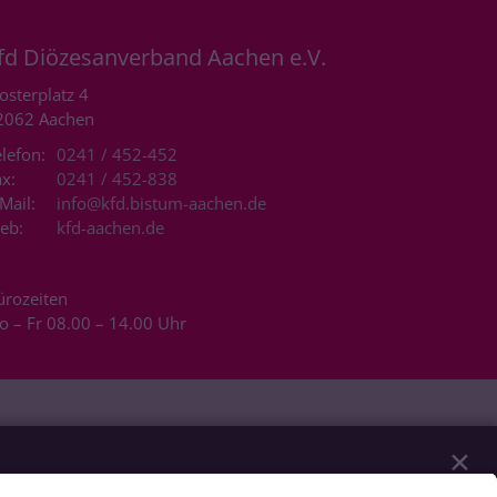
fd Diözesanverband Aachen e.V.
osterplatz 4
2062
Aachen
lefon:
0241 / 452-452
x:
0241 / 452-838
Mail:
info@kfd.bistum-aachen.de
eb:
kfd-aachen.de
ürozeiten
o – Fr 08.00 – 14.00 Uhr
✕