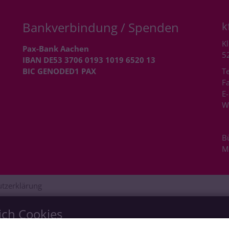
Bankverbindung / Spenden
k
Kl
Pax-Bank Aachen
5
IBAN DE53 3706 0193 1019 6520 13
BIC GENODED1 PAX
Te
Fa
E-
W
B
M
tzerklärung
ich Cookies