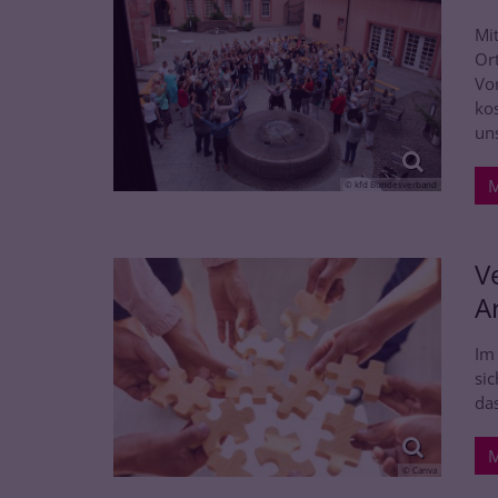
Mi
Or
Vo
kos
uns
M
© kfd Bundesverband
V
A
Im
si
da
M
© Canva