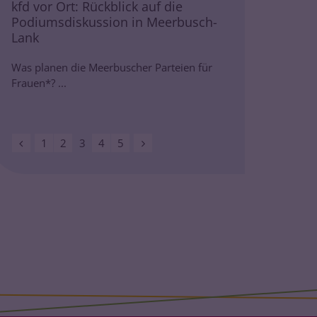
kfd vor Ort: Rückblick auf die
Podiumsdiskussion in Meerbusch-
Lank
Was planen die Meerbuscher Parteien für
Frauen*? ...
Vorherige Seite
Nächste Seite
1
2
3
4
5