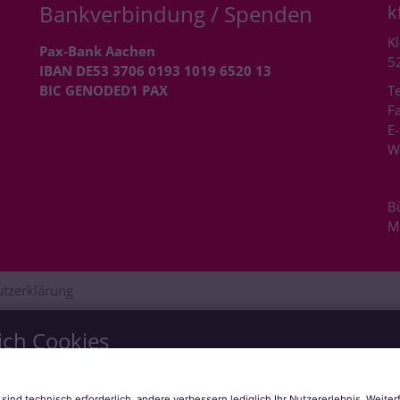
Bankverbindung / Spenden
k
Kl
Pax-Bank Aachen
5
IBAN DE53 3706 0193 1019 6520 13
BIC GENODED1 PAX
Te
Fa
E-
W
B
M
tzerklärung
ich Cookies
s zu bieten. Dazu verwenden wir Cookies, die für das Funktioni