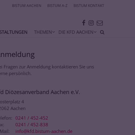
BISTUM AACHEN
BISTUM A-Z
BISTUM KONTAKT
STALTUNGEN
THEMEN
DIE KFD AACHEN
Anmeldung
ei Fragen zur Anmeldung kontaktieren Sie uns
rne persönlich.
fd Diözesanverband Aachen e.V.
osterplatz 4
2062
Aachen
lefon:
0241 / 452-452
x:
0241 / 452-838
Mail:
info@kfd.bistum-aachen.de