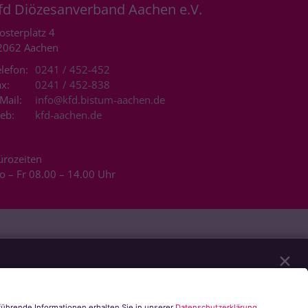
fd Diözesanverband Aachen e.V.
osterplatz 4
2062
Aachen
lefon:
0241 / 452-452
x:
0241 / 452-838
Mail:
info@kfd.bistum-aachen.de
eb:
kfd-aachen.de
ürozeiten
o – Fr 08.00 – 14.00 Uhr
✕
eren unserer Website notwendig sind. Mit Ihrer