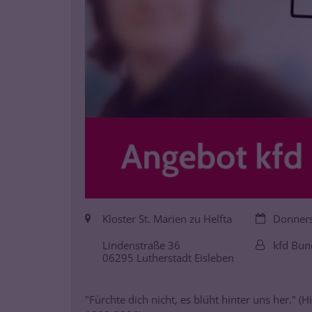
Ort:
Datum:
Kloster St. Marien zu Helfta
Donnerst
Von:
Lindenstraße 36
kfd Bun
06295
Lutherstadt Eisleben
"Fürchte dich nicht, es blüht hinter uns her." (