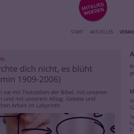
MIT
GLIE
D
WE
R
DE
N
START
AKTUELLES
VERAN
:
es.
chte dich nicht, es blüht
B
ge
Domin 1909-2006)
k
 sie mit Textstellen der Bibel, mit unseren
th und mit unserem Alltag. Gebete und
Kl
hen Arbeit im Labyrinth.
5
Te
Fa
E-