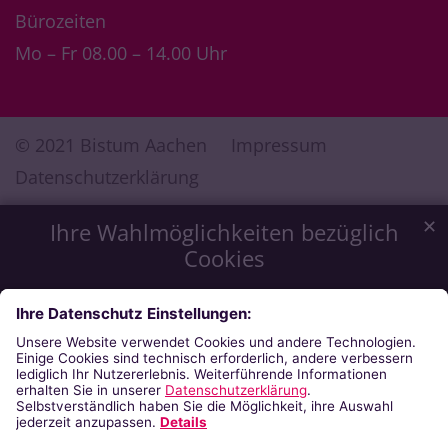
Bürozeiten
Mo – Fr 08.00 – 14.00 Uhr
© 2021 Bistum Aachen
Impressum
Datenschutzerklärung
✕
Ihre Wahlmöglichkeiten bezüglich
Cookies
Wir möchten Ihnen ein optimales Webseiten-Erlebnis zu
bieten. Dazu verwenden wir Cookies, die für das
Funktionieren unserer Website notwendig sind. Mit Ihrer
Zustimmung verwenden wir auch Cookies, die zur Anzeige
externer Inhalte oder zu anonymen Statistikzwecken genutzt
werden. Sie können selbst entscheiden, welche Kategorien
Sie zulassen möchten. Bitte beachten Sie, dass auf Basis Ihrer
Einstellungen womöglich nicht mehr alle Funktionalitäten der