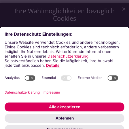
✕
Ihre Wahlmöglichkeiten bezüglich
Cookies
Wir möchten Ihnen ein optimales Webseiten-Erlebnis zu
bieten. Dazu verwenden wir Cookies, die für das
Funktionieren unserer Website notwendig sind. Mit Ihrer
Zustimmung verwenden wir auch Cookies, die zur Anzeige
externer Inhalte oder zu anonymen Statistikzwecken genutzt
werden. Sie können selbst entscheiden, welche Kategorien
Sie zulassen möchten. Bitte beachten Sie, dass auf Basis Ihrer
Einstellungen womöglich nicht mehr alle Funktionalitäten der
Seite zur Verfügung stehen. Weitere Informationen finden Sie
in unserer
Datenschutzerklärung
.
Impressum
Datenschutzerklärung
Notwendig
Externe Inhalte