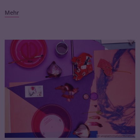
Mehr
© unsplash/charlota-blunarova