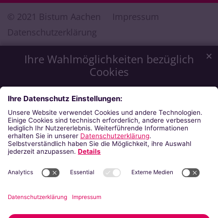
© 2021 Bistum Aachen
Impressum
Datenschutzerklärung
✕
Ihre Wahlmöglichkeiten bezüglich
Cookies
Wir möchten Ihnen ein optimales Webseiten-Erlebnis zu
bieten. Dazu verwenden wir Cookies, die für das
Funktionieren unserer Website notwendig sind. Mit Ihrer
Zustimmung verwenden wir auch Cookies, die zur Anzeige
externer Inhalte oder zu anonymen Statistikzwecken genutzt
werden. Sie können selbst entscheiden, welche Kategorien
Sie zulassen möchten. Bitte beachten Sie, dass auf Basis Ihrer
Einstellungen womöglich nicht mehr alle Funktionalitäten der
Seite zur Verfügung stehen. Weitere Informationen finden Sie
in unserer
Datenschutzerklärung
.
Impressum
Datenschutzerklärung